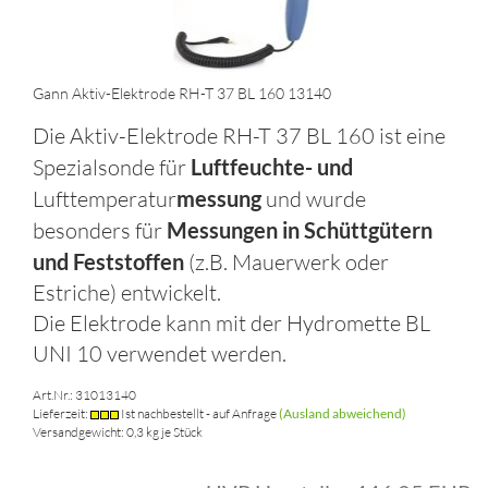
Gann Aktiv-Elektrode RH-T 37 BL 160 13140
Die Aktiv-Elektrode RH-T 37 BL 160 ist eine
Spezialsonde für
Luftfeuchte- und
Lufttemperatur
messung
und wurde
besonders für
Messungen in Schüttgütern
und Feststoffen
(z.B. Mauerwerk oder
Estriche) entwickelt.
Die Elektrode kann mit der Hydromette BL
UNI 10 verwendet werden.
Art.Nr.: 31013140
Lieferzeit:
Ist nachbestellt - auf Anfrage
(Ausland abweichend)
Versandgewicht:
0,3
kg je Stück