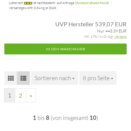
Lieferzeit:
Ist nachbestellt - auf Anfrage
(Ausland abweichend)
Versandgewicht:
0,34
kg je Stück
UVP Hersteller 539,07 EUR
Nur 443,39 EUR
inkl. 19% MwSt. zzgl.
Versand
IN DEN WARENKORB
Sortieren nach
Sortieren nach
8 pro Seite
pro Seite
1
2
»
1
bis
8
(von insgesamt
10
)