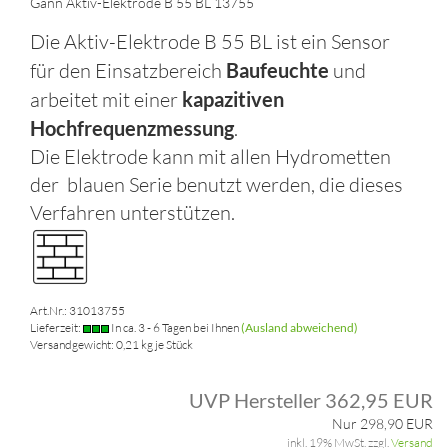
Gann Aktiv-Elektrode B 55 BL 13755
Die Aktiv-Elektrode B 55 BL ist ein Sensor
für den Einsatzbereich
Baufeuchte
und
arbeitet mit einer
kapazitiven
Hochfrequenzmessung
.
Die Elektrode kann mit allen Hydrometten
der blauen Serie benutzt werden, die dieses
Verfahren unterstützen.
Art.Nr.: 31013755
Lieferzeit:
In ca. 3 - 6 Tagen bei Ihnen
(Ausland abweichend)
Versandgewicht:
0,21
kg je Stück
UVP Hersteller 362,95 EUR
Nur 298,90 EUR
inkl. 19% MwSt. zzgl.
Versand