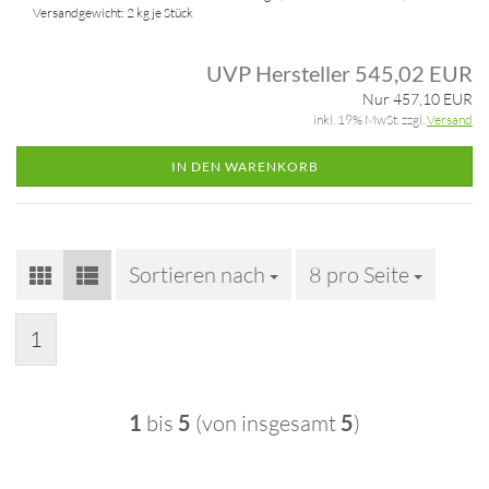
Versandgewicht:
2
kg je Stück
UVP Hersteller 545,02 EUR
Nur 457,10 EUR
inkl. 19% MwSt. zzgl.
Versand
IN DEN WARENKORB
Sortieren nach
Sortieren nach
8 pro Seite
pro Seite
1
1
bis
5
(von insgesamt
5
)