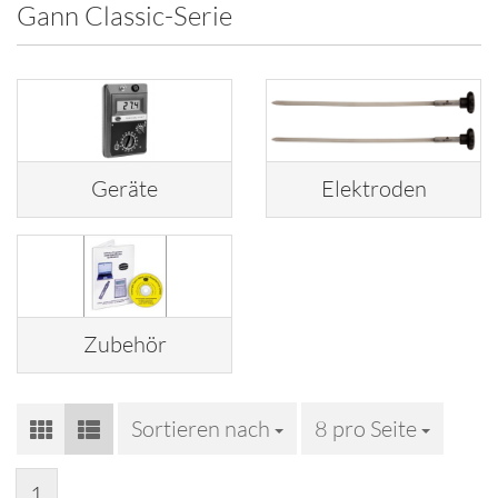
Gann Classic-Serie
Geräte
Elektroden
Zubehör
Sortieren nach
Sortieren nach
8 pro Seite
pro Seite
1