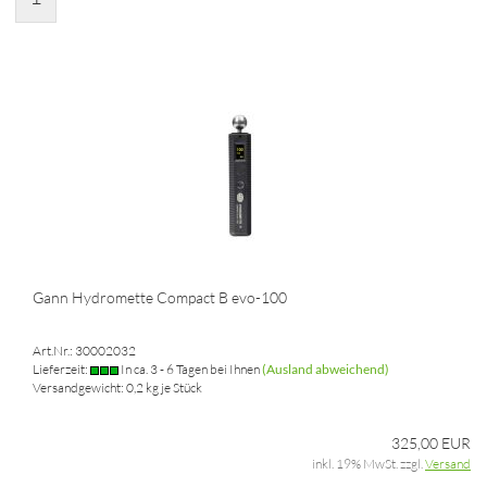
Gann Hydromette Compact B evo-100
Art.Nr.: 30002032
Lieferzeit:
In ca. 3 - 6 Tagen bei Ihnen
(Ausland abweichend)
Versandgewicht:
0,2
kg je Stück
325,00 EUR
inkl. 19% MwSt. zzgl.
Versand