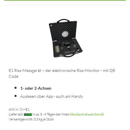
E1 Riss-Messgerät – der elektronische Riss-Monitor - mit QR
Code
1- oder 2-Achsen
Auslesen über App - auch am Handy
Art.Nr.: SN-E1
Lieferzeit:
In ca. 3 - 6 Tagen bei Ihnen
(Ausland abweichend)
Versandgewicht:
0,3
kg je Stück