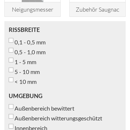
Neigungsmesser
Zubehör Saugnac
RISSBREITE
RISSBREITE
0,1 - 0,5 mm
0,5 - 1,0 mm
1 - 5 mm
5 - 10 mm
< 10 mm
UMGEBUNG
UMGEBUNG
Außenbereich bewittert
Außenbereich witterungsgeschützt
Innenbereich