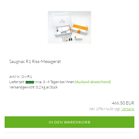
Saugnac R1 Riss-Messgerät
Art.Nr.: SN-R1
Lieferzeit:
In ca. 3 - 6 Tagen bei Ihnen
(Ausland abweichend)
Versandgewicht:
0,2
kg je Stück
466,50 EUR
inkl. 19% MwSt. zzgl.
Versand
IN DEN WARENKORB