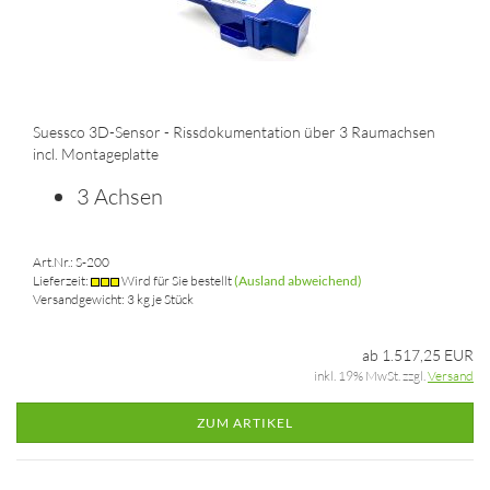
Suessco 3D-Sensor - Rissdokumentation über 3 Raumachsen
incl. Montageplatte
3 Achsen
Art.Nr.: S-200
Lieferzeit:
Wird für Sie bestellt
(Ausland abweichend)
Versandgewicht:
3
kg je Stück
ab 1.517,25 EUR
inkl. 19% MwSt. zzgl.
Versand
ZUM ARTIKEL