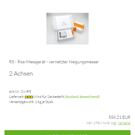
R5 - Riss-Messgerät - vernetzter Neigungsmesser
2 Achsen
Art.Nr.: SN-R5
Lieferzeit:
Wird für Sie bestellt
(Ausland abweichend)
Versandgewicht:
1
kg je Stück
558,21 EUR
inkl. 19% MwSt. zzgl.
Versand