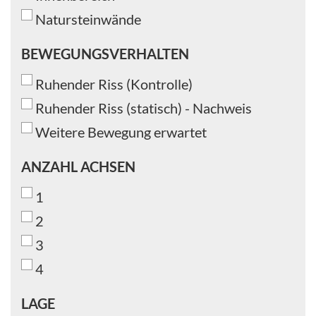
Natursteinwände
BEWEGUNGSVERHALTEN
BEWEGUNGSVERHALTEN
Ruhender Riss (Kontrolle)
Ruhender Riss (statisch) - Nachweis
Weitere Bewegung erwartet
ANZAHL
ANZAHL ACHSEN
ACHSEN
1
2
3
4
LAGE
LAGE