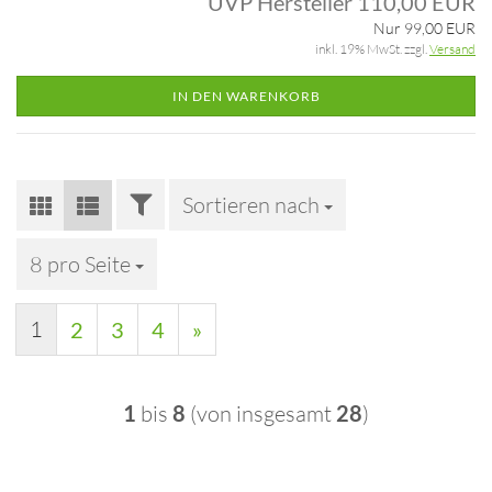
UVP Hersteller 110,00 EUR
Nur 99,00 EUR
inkl. 19% MwSt. zzgl.
Versand
IN DEN WARENKORB
FILTER
Sortieren nach
Sortieren nach
8 pro Seite
pro Seite
1
2
3
4
»
1
bis
8
(von insgesamt
28
)