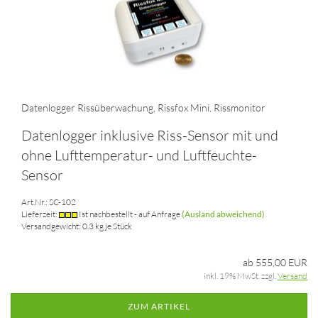
Datenlogger Rissüberwachung, Rissfox Mini, Rissmonitor
Datenlogger inklusive Riss-Sensor mit und
ohne Lufttemperatur- und Luftfeuchte-
Sensor
Art.Nr.: SC-102
Lieferzeit:
Ist nachbestellt - auf Anfrage
(Ausland abweichend)
Versandgewicht:
0,3
kg je Stück
ab 555,00 EUR
inkl. 19% MwSt. zzgl.
Versand
ZUM ARTIKEL