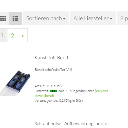
Sortieren nach
Sortieren nach
Alle Hersteller
8 p
pro
1
2
»
Kunststoff-Box II
Bereitschaftskoffer VIII
Art.Nr.: 31015058
Lieferzeit:
In ca. 3 - 6 Tagen bei Ihnen
(Ausland
abweichend)
Versandgewicht:
0,295
kg je Stück
Schraubhülse - Aufbewahrungsbox für