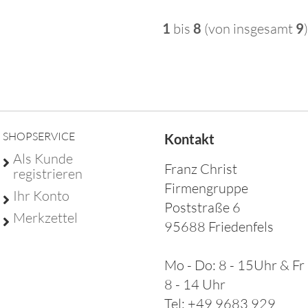
1
bis
8
(von insgesamt
9
)
ße 6 - 95688 Friedenfels - Tel 09683 929 9210 -
info@franz-
SHOPSERVICE
Kontakt
Als Kunde
Franz Christ
registrieren
Firmengruppe
Ihr Konto
Poststraße 6
Merkzettel
95688 Friedenfels
Mo - Do: 8 - 15Uhr & Fr
8 - 14 Uhr
Tel: +49 9683 929