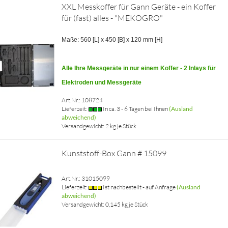
XXL Messkoffer für Gann Geräte - ein Koffer
für (fast) alles - "MEKOGRO"
Maße: 560 [L] x 450 [B] x 120 mm [H]
Alle Ihre Messgeräte in nur einem Koffer - 2 Inlays für
Elektroden und Messgeräte
Art.Nr.: 108724
Lieferzeit:
In ca. 3 - 6 Tagen bei Ihnen
(Ausland
abweichend)
Versandgewicht:
2
kg je Stück
Kunststoff-Box Gann # 15099
Art.Nr.: 31015099
Lieferzeit:
Ist nachbestellt - auf Anfrage
(Ausland
abweichend)
Versandgewicht:
0,145
kg je Stück