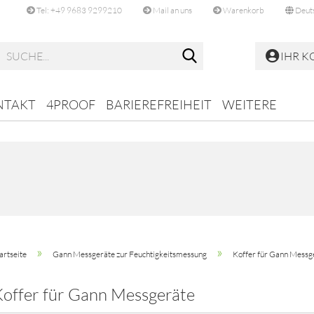
Tel: +49 9683 9299210
Mail an uns
Warenkorb
Deut
Suche...
IHR 
NTAKT
4PROOF
BARIEREFREIHEIT
WEITERE
»
»
artseite
Gann Messgeräte zur Feuchtigkeitsmessung
Koffer für Gann Messg
Koffer für Gann Messgeräte