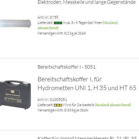
Elektroden, Messkeile und lange Gegenstände
Art.Nr.: 3758
Lieferzeit:
In ca. 3 - 6 Tagen bei Ihnen
(Ausland
abweichend)
Versandgewicht:
0,2
kg je Stück
Bereitschaftskoffer I - 5051
Bereitschaftskoffer I, für
Hydrometten UNI 1, H 35 und HT 65
Art.Nr.: 31005051
Lieferzeit:
Wird für Sie bestellt
(Ausland abweichend)
Versandgewicht:
0,33
kg je Stück
Koffer für 4proof Messgerätesets BL 21 /BL 33