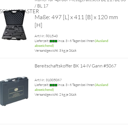
/ BL 17
SONANZTASTER
Maße: 497 [L] x 411 [B] x 120 mm
[H]
Art.Nr.: 801540
Lieferzeit:
In ca. 3 - 6 Tagen bei Ihnen
(Ausland
abweichend)
Versandgewicht:
3
kg je Stück
Bereitschaftskoffer BK 14-IV Gann #5067
Art.Nr.: 31005067
Lieferzeit:
In ca. 3 - 6 Tagen bei Ihnen
(Ausland
abweichend)
Versandgewicht:
2
kg je Stück