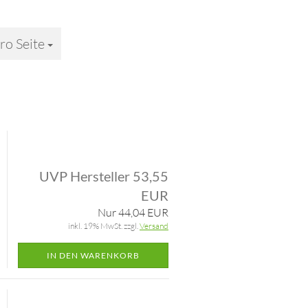
ro Seite
 Seite
UVP Hersteller 53,55
EUR
Nur 44,04 EUR
inkl. 19% MwSt. zzgl.
Versand
IN DEN WARENKORB