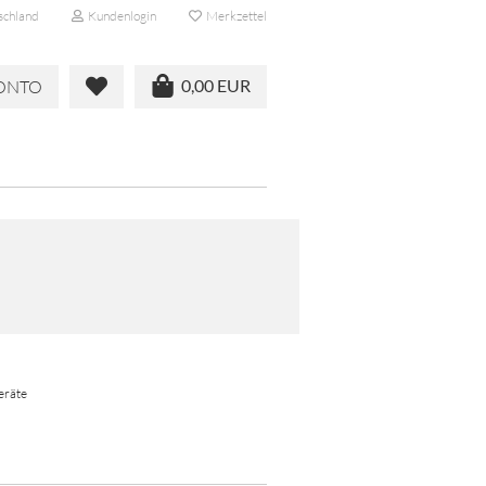
schland
Kundenlogin
Merkzettel
0,00 EUR
KONTO
eräte