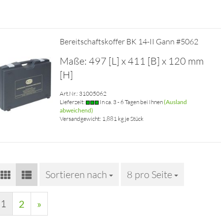
Bereitschaftskoffer BK 14-II Gann #5062
Maße: 497 [L] x 411 [B] x 120 mm
[H]
Art.Nr.: 31005062
Lieferzeit:
In ca. 3 - 6 Tagen bei Ihnen
(Ausland
abweichend)
Versandgewicht:
1,881
kg je Stück
Sortieren nach
Sortieren nach
8 pro Seite
pro Seite
1
2
»