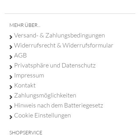
Franz Christ - Poststraße 6 - 95688 Friedenfels - Tel
09683 929 9210 -
info@franz-christ-firmengruppe.de
MEHR ÜBER...
Versand- & Zahlungsbedingungen
Widerrufsrecht & Widerrufsformular
AGB
Privatsphäre und Datenschutz
Impressum
Kontakt
Zahlungsmöglichkeiten
Hinweis nach dem Batteriegesetz
Cookie Einstellungen
SHOPSERVICE