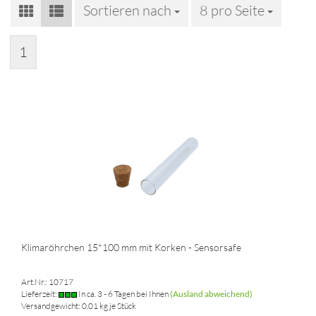
Sortieren nach
Sortieren nach
8 pro Seite
pro Seite
1
Klimaröhrchen 15*100 mm mit Korken - Sensorsafe
Art.Nr.: 10717
Lieferzeit:
In ca. 3 - 6 Tagen bei Ihnen
(Ausland abweichend)
Versandgewicht:
0,01
kg je Stück