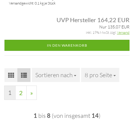
Versandgewicht:
0,1
kg je Stück
UVP Hersteller 164,22 EUR
Nur 135,07 EUR
inkl. 19% MwSt. zzgl.
Versand
IN DEN WARENKORB
Sortieren nach
Sortieren nach
8 pro Seite
pro Seite
1
2
»
1
bis
8
(von insgesamt
14
)