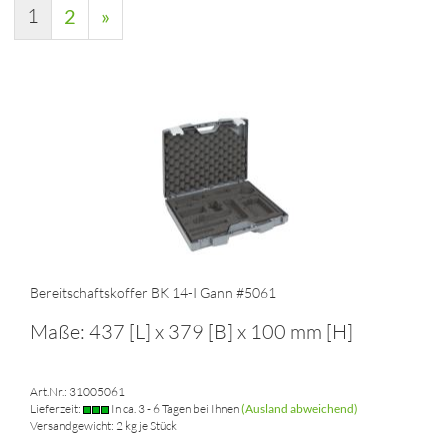
1
2
»
Bereitschaftskoffer BK 14-I Gann #5061
Maße: 437 [L] x 379 [B] x 100 mm [H]
Art.Nr.: 31005061
Lieferzeit:
In ca. 3 - 6 Tagen bei Ihnen
(Ausland abweichend)
Versandgewicht:
2
kg je Stück