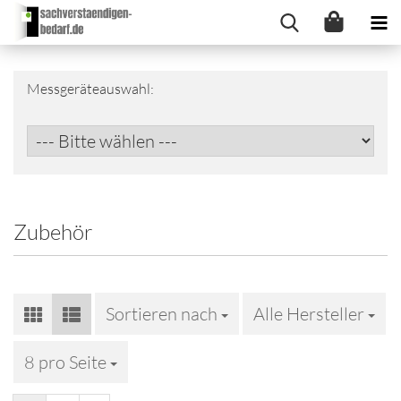
Messgeräteauswahl:
Zubehör
Sortieren nach
Sortieren nach
Alle Hersteller
8 pro Seite
pro Seite