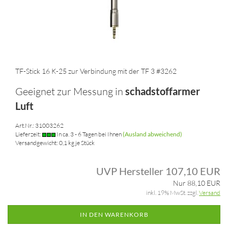
TF-Stick 16 K-25 zur Verbindung mit der TF 3 #3262
Geeignet zur Messung in
schadstoffarmer
Luft
Art.Nr.: 31003262
Lieferzeit:
In ca. 3 - 6 Tagen bei Ihnen
(Ausland abweichend)
Versandgewicht:
0,1
kg je Stück
UVP Hersteller 107,10 EUR
Nur 88,10 EUR
inkl. 19% MwSt. zzgl.
Versand
IN DEN WARENKORB