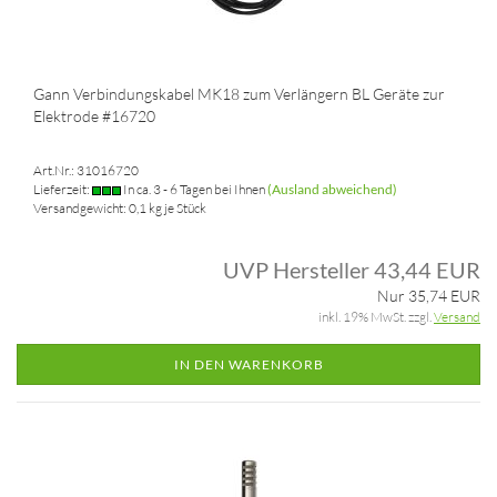
Gann Verbindungskabel MK18 zum Verlängern BL Geräte zur
Elektrode #16720
Art.Nr.: 31016720
Lieferzeit:
In ca. 3 - 6 Tagen bei Ihnen
(Ausland abweichend)
Versandgewicht:
0,1
kg je Stück
UVP Hersteller 43,44 EUR
Nur 35,74 EUR
inkl. 19% MwSt. zzgl.
Versand
IN DEN WARENKORB