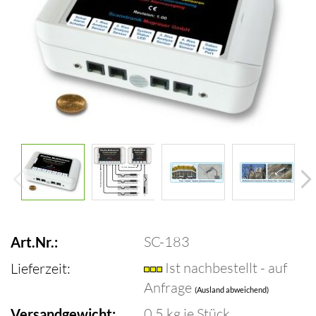
SC-183
Art.Nr.:
Ist nachbestellt - auf
Lieferzeit:
Anfrage
(Ausland abweichend)
0.5
kg je Stück
Versandgewicht: