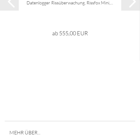
Datenlogger Rissüberwachung, Rissfox Mini,...
ab 555,00 EUR
Franz Christ - Poststraße 6 - 95688 Friedenfels - Tel
09683 929 9210 -
info@franz-christ-firmengruppe.de
MEHR ÜBER...