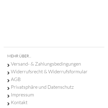
Franz Christ - Poststraße 6 - 95688 Friedenfels - Tel
09683 929 9210 -
info@franz-christ-firmengruppe.de
MEHR ÜBER...
Versand- & Zahlungsbedingungen
Widerrufsrecht & Widerrufsformular
AGB
Privatsphäre und Datenschutz
Impressum
Kontakt