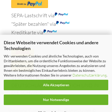
SEPA-Lastschrift via
"Später bezahlen" via
Kreditkarte via
WIR VERSENDEN MIT
Diese Webseite verwendet Cookies und andere
Technologien
Wir verwenden Cookies und ähnliche Technologien, auch von
Drittanbietern, um die ordentliche Funktionsweise der Website zu
gewährleisten, die Nutzung unseres Angebotes zu analysieren und
Ihnen ein bestmögliches Einkaufserlebnis bieten zu können.
Weitere Informationen finden Sie in unserer
Datenschutzerklärung
.
VERSAND NACH:
DEUTSCHLAND, ÖSTERREICH UND IN
Alle Akzeptieren
DIE SCHWEIZ
Nur Notwendige
Shopping Cart Solution
by Gambio.com ©