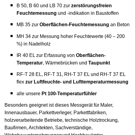
B 50, B 60 und LB 70 zur
zerstörungsfreien
Feuchtemessung
und -indikation in Baustoffen
MB 35 zur
Oberflächen-Feuchtemessung
an Beton
MH 34 zur Messung hoher Feuchtewerte (40 – 200
%) in Nadelholz
IR 40 EL zur Erfassung von
Oberflächen-
Temperatur
, Wärmebrücken und
Taupunkt
RF-T 28 EL, RF-T 31, RH-T 37 EL und RH-T 37 EL
flex
zur Luftfeuchte- und Lufttemperaturmessung
alle unsere
Pt 100-Temperaturfühler
Besonders geeignet ist dieses Messgerät für Maler,
Innenausbauer, Parkettverleger, Parkettfabriken,
holzverarbeitende Betriebe, technische Holztrockung,
Baufirmen, Architekten, Sachverständige,