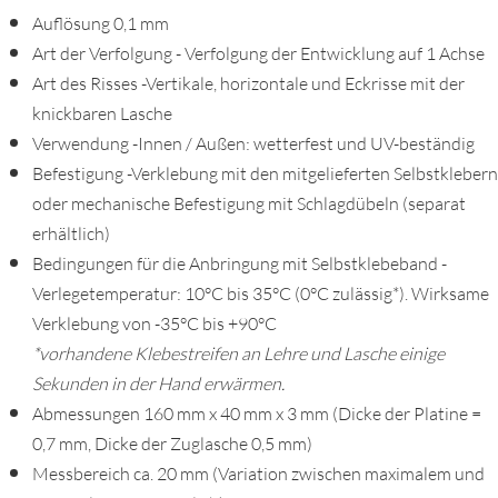
Auflösung 0,1 mm
Art der Verfolgung - Verfolgung der Entwicklung auf 1 Achse
Art des Risses -Vertikale, horizontale und Eckrisse mit der
knickbaren Lasche
Verwendung -Innen / Außen: wetterfest und UV-beständig
Befestigung -Verklebung mit den mitgelieferten Selbstklebern
oder mechanische Befestigung mit Schlagdübeln (separat
erhältlich)
Bedingungen für die Anbringung mit Selbstklebeband -
Verlegetemperatur: 10°C bis 35°C (0°C zulässig*). Wirksame
Verklebung von -35°C bis +90°C
*vorhandene Klebestreifen an Lehre und Lasche einige
Sekunden in der Hand erwärmen.
Abmessungen 160 mm x 40 mm x 3 mm (Dicke der Platine =
0,7 mm, Dicke der Zuglasche 0,5 mm)
Messbereich ca. 20 mm (Variation zwischen maximalem und