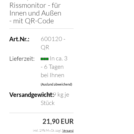
Rissmonitor - für
Innen und Außen
- mit QR-Code
600120 -
Art.Nr.:
QR
In ca. 3
Lieferzeit:
- 6 Tagen
bei Ihnen
(Ausland abweichend)
0.099
kg je
Versandgewicht:
Stück
21,90 EUR
inkl. 19% MwSt. zzgl.
Versand