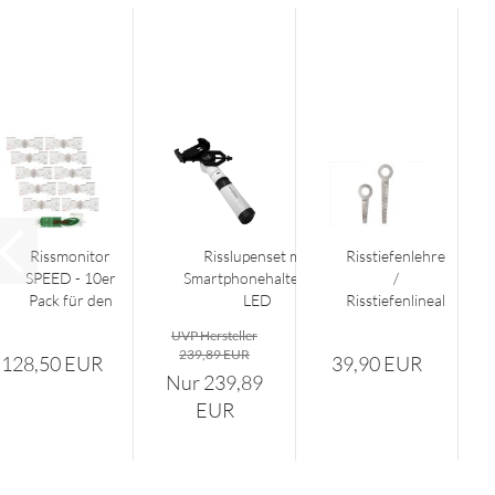
Rissmonitor
Risslupenset mit
Risstiefenlehre
SPEED - 10er
Smartphonehalterung
/
Pack für den
LED
Risstiefenlineal
Innenbereich...
/ Tiefenlehre...
UVP Hersteller
239,89 EUR
128,50 EUR
39,90 EUR
Nur 239,89
EUR