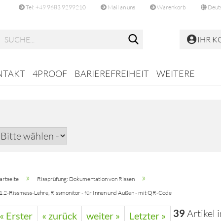
Tel: +49 9683 9299210
Mail an uns
Warenkorb
Deut
Suche...
IHR 
NTAKT
4PROOF
BARIEREFREIHEIT
WEITERE
»
»
artseite
Rissprüfung: Dokumentation von Rissen
.2-Rissmess-Lehre, Rissmonitor - für Innen und Außen - mit QR-Code
39
Artikel 
« Erster
« zurück
weiter »
Letzter »