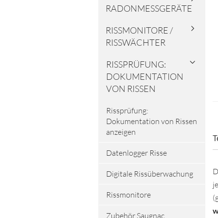
RADONMESSGERÄTE
RISSMONITORE /
RISSWÄCHTER
RISSPRÜFUNG:
DOKUMENTATION
VON RISSEN
Rissprüfung:
Dokumentation von Rissen
anzeigen
T
Datenlogger Risse
D
Digitale Rissüberwachung
j
Rissmonitore
(
w
Zubehör Saugnac