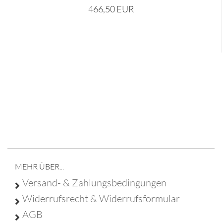
466,50 EUR
Franz Christ - Poststraße 6 - 95688 Friedenfels - Tel
09683 929 9210 -
info@franz-christ-firmengruppe.de
MEHR ÜBER...
Versand- & Zahlungsbedingungen
Widerrufsrecht & Widerrufsformular
AGB